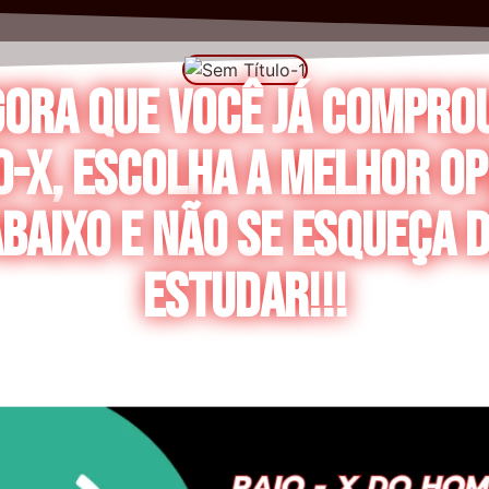
ora que você já compro
o-x, Escolha a melhor o
baixo e não se esqueça 
estudar!!!