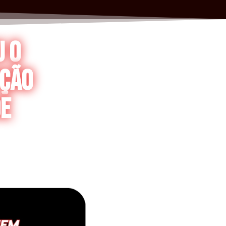
u o
pção
de